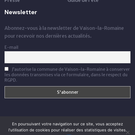
Presse
Guide de l’été
Newsletter
Abonnez-vous à la newsletter de Vaison-la-Romaine
pour recevoir nos dernières actualités.
E-mail
J’autorise la commune de Vaison-la-Romaine à conserver
les données transmises via ce formulaire, dans le respect du
RGPD.
En poursuivant votre navigation sur ce site, vous acceptez
© 2024 - Ville de Vaison-la-Romaine
l'utilisation de cookies pour réaliser des statistiques de visites.