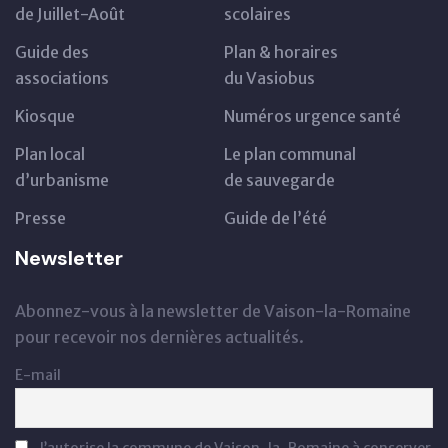
de Juillet-Août
scolaires
Guide des
Plan & horaires
associations
du Vasiobus
Kiosque
Numéros urgence santé
Plan local
Le plan communal
d’urbanisme
de sauvegarde
Presse
Guide de l’été
Newsletter
Abonnez-vous à la newsletter de Vaison-la-Romaine
pour recevoir nos dernières actualités.
E-mail
J’autorise la commune de Vaison-la-Romaine à conserver