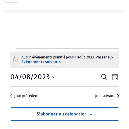
Évènements
Aucun évènements planifié pour 4 août 2023. Passer aux
Notice
évènements suivants
.
for
Reche
Nav
04/08/2023
Recherche
4
Jour
de
Sélectionnez
et
août
une
vue
Jour précédent
Jour suivant
naviga
date.
Évè
2023
de
S’abonner au calendrier
vues