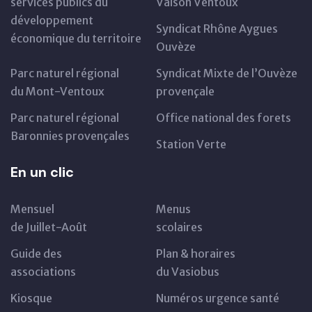
services publics du
Vaison Ventoux
développement
Syndicat Rhône Aygues
économique du territoire
Ouvèze
Parc naturel régional
Syndicat Mixte de l’Ouvèze
du Mont-Ventoux
provençale
Parc naturel régional
Office national des forets
Baronnies provençales
Station Verte
En un clic
Mensuel
Menus
de Juillet-Août
scolaires
Guide des
Plan & horaires
associations
du Vasiobus
Kiosque
Numéros urgence santé