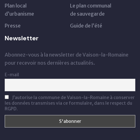
Plan local
Le plan communal
d’urbanisme
de sauvegarde
Presse
Guide de l’été
Newsletter
Abonnez-vous à la newsletter de Vaison-la-Romaine
pour recevoir nos dernières actualités.
E-mail
J’autorise la commune de Vaison-la-Romaine à conserver
les données transmises via ce formulaire, dans le respect du
RGPD.