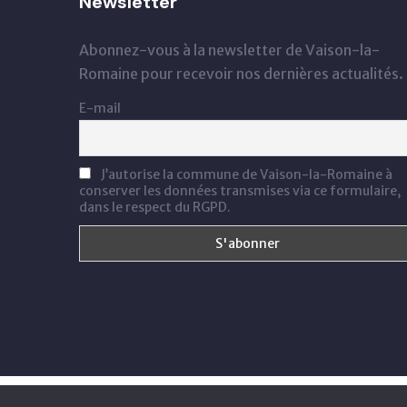
Newsletter
Abonnez-vous à la newsletter de Vaison-la-
Romaine pour recevoir nos dernières actualités.
E-mail
J’autorise la commune de Vaison-la-Romaine à
conserver les données transmises via ce formulaire,
dans le respect du RGPD.