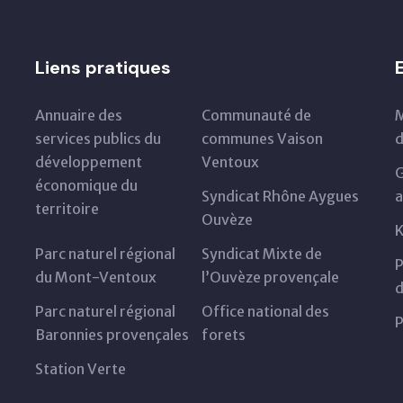
Liens pratiques
Annuaire des
Communauté de
M
services publics du
communes Vaison
d
développement
Ventoux
G
économique du
Syndicat Rhône Aygues
a
territoire
Ouvèze
K
Parc naturel régional
Syndicat Mixte de
P
du Mont-Ventoux
l’Ouvèze provençale
d
Parc naturel régional
Office national des
P
Baronnies provençales
forets
Station Verte