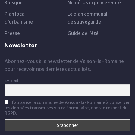
Kiosque
Numéros urgence santé
Plan local
Le plan communal
d’urbanisme
de sauvegarde
Presse
Guide de l’été
Newsletter
Abonnez-vous à la newsletter de Vaison-la-Romaine
pour recevoir nos dernières actualités.
E-mail
J’autorise la commune de Vaison-la-Romaine à conserver
les données transmises via ce formulaire, dans le respect du
RGPD.