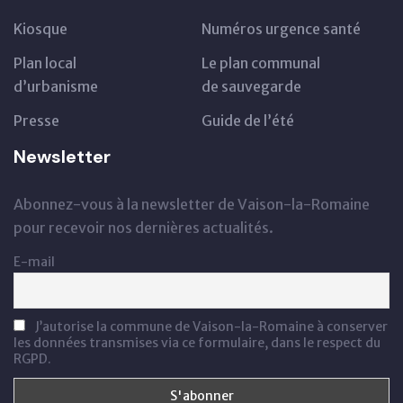
Kiosque
Numéros urgence santé
Plan local
Le plan communal
d’urbanisme
de sauvegarde
Presse
Guide de l’été
Newsletter
Abonnez-vous à la newsletter de Vaison-la-Romaine
pour recevoir nos dernières actualités.
E-mail
J’autorise la commune de Vaison-la-Romaine à conserver
les données transmises via ce formulaire, dans le respect du
RGPD.