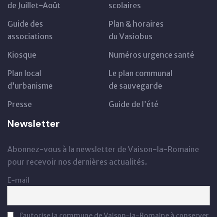
de Juillet-Août
scolaires
Guide des
Plan & horaires
associations
du Vasiobus
Kiosque
Numéros urgence santé
Plan local
Le plan communal
d’urbanisme
de sauvegarde
Presse
Guide de l’été
Newsletter
Abonnez-vous à la newsletter de Vaison-la-Romaine
pour recevoir nos dernières actualités.
E-mail
J’autorise la commune de Vaison-la-Romaine à conserver